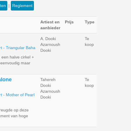
eten
|
Reglement
Artiest en
Prijs
Type
aanbieder
A. Dooki
Te
Azarnoush
koop
Dooki
 een halve cirkel +
n eenvoudig maar
alone
Tahereh
Te
Dooki
koop
Azarnoush
Dooki
reugde op deze
oment van hoge