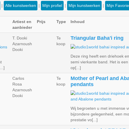
|
Alle kunstwerken
|
Mijn profiel
|
Mijn kunstwerken
|
Mijn Favori
Artiest en
Prijs
Type
Inhoud
aanbieder
Triangular Baha'i ring
T. Dooki
Te
Azarnoush
koop
Dooki
Deze ring heeft een driehoek en
t
semi vierkante band. Het is ee
..]
op[...]
Mother of Pearl and Ab
Carlos
Te
pendants
Rosa
koop
Azarnoush
Dooki
Wij begroeten u met immense v
bijzondere gelegenheid, een m
prestatie vo[...]