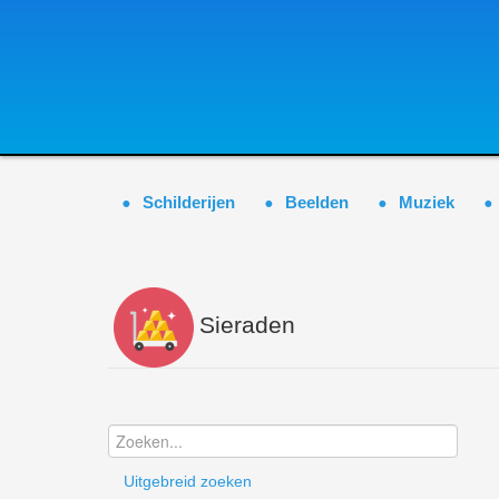
Schilderijen
Beelden
Muziek
Sieraden
Uitgebreid zoeken