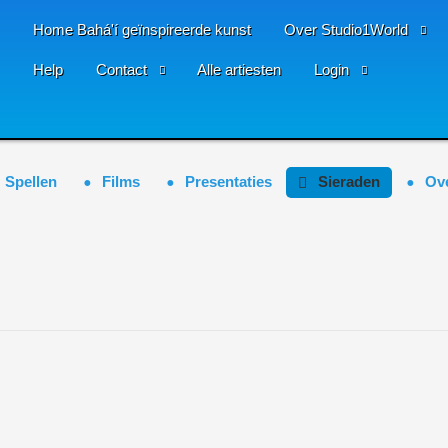
Home Bahá'í geïnspireerde kunst
Over Studio1World
Help
Contact
Alle artiesten
Login
Spellen
Films
Presentaties
Sieraden
Ov