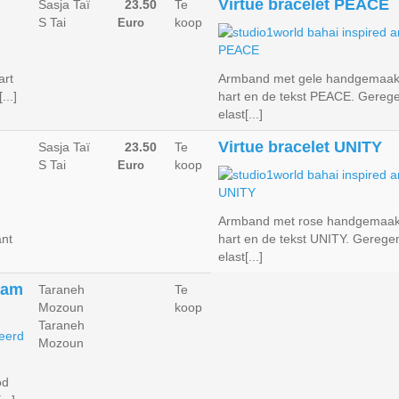
Virtue bracelet PEACE
Sasja Taï
23.50
Te
S Tai
koop
Euro
art
Armband met gele handgemaakte
..]
hart en de tekst PEACE. Gerege
elast[...]
Virtue bracelet UNITY
Sasja Taï
23.50
Te
S Tai
koop
Euro
Armband met rose handgemaakte
ant
hart en de tekst UNITY. Gerege
elast[...]
aam
Taraneh
Te
Mozoun
koop
Taraneh
Mozoun
od