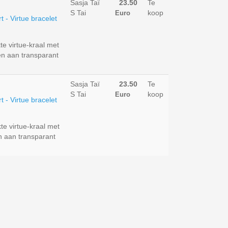
Sasja Taï
23.50
Te
S Tai
koop
Euro
 virtue-kraal met
n aan transparant
Sasja Taï
23.50
Te
S Tai
koop
Euro
 virtue-kraal met
n aan transparant