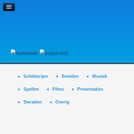
Schilderijen
Beelden
Muziek
Spellen
Films
Presentaties
Sieraden
Overig