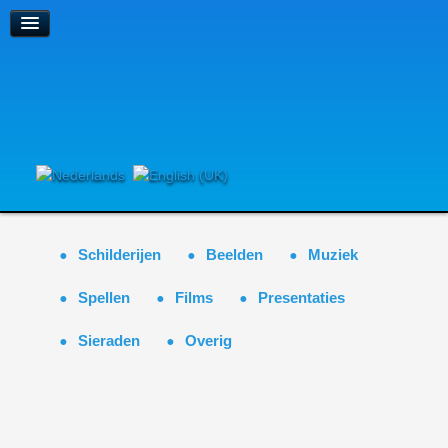
Schilderijen
Beelden
Muziek
Spellen
Films
Presentaties
Sieraden
Overig