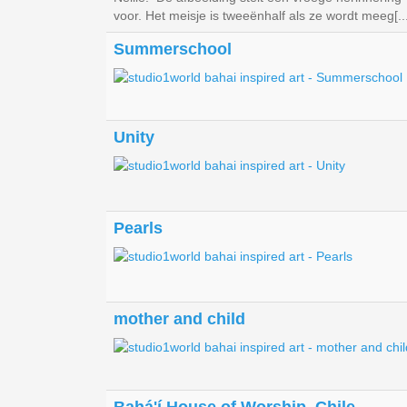
voor. Het meisje is tweeënhalf als ze wordt meeg[...
Summerschool
Unity
Pearls
mother and child
Bahá'í House of Worship, Chile