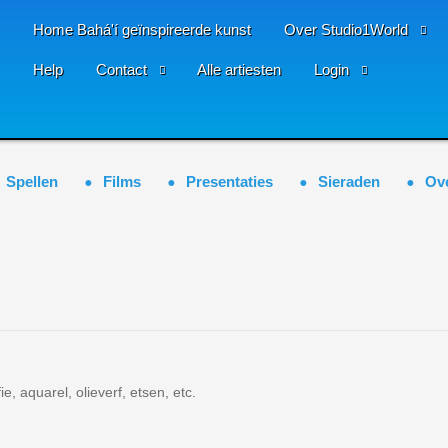
Home Bahá'í geïnspireerde kunst
Over Studio1World
Help
Contact
Alle artiesten
Login
Spellen
Films
Presentaties
Sieraden
Ov
e, aquarel, olieverf, etsen, etc.