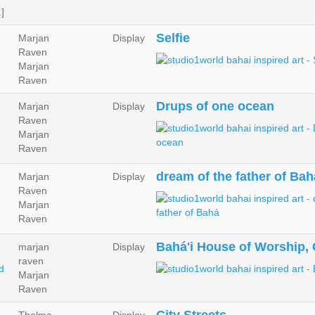
]
Selfie
Marjan
Display
Raven
Marjan
Raven
Drups of one ocean
Marjan
Display
Raven
Marjan
Raven
dream of the father of Bahá
Marjan
Display
Raven
Marjan
Raven
Bahá'i House of Worship, C
marjan
Display
raven
Marjan
Raven
City Streets
Thelma
Display