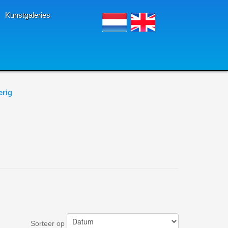
Kunstgaleries
erig
Sorteer op