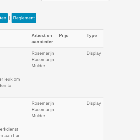
eten
|
Reglement
Artiest en
Prijs
Type
aanbieder
Rosemarijn
Display
Rosemarijn
Mulder
er leuk om
ten te
Rosemarijn
Display
Rosemarijn
Mulder
kerkdienst
en aan hun