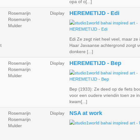
opa of o[...]
HEREMETIJD - Edi
Rosemarijn
Display
Rosemarijn
Mulder
Edi Ze zegt niet heel veel, maar ze is
t
Haar Javaanse achtergrond zorgt v
donkere [...]
HEREMETIJD - Bep
Rosemarijn
Display
Rosemarijn
Mulder
Bep (1933): Ze deed op de fiets b
voor een oudere vriendin toen ze in
kwam[...]
NSA at work
Rosemarijn
Display
Rosemarijn
Mulder