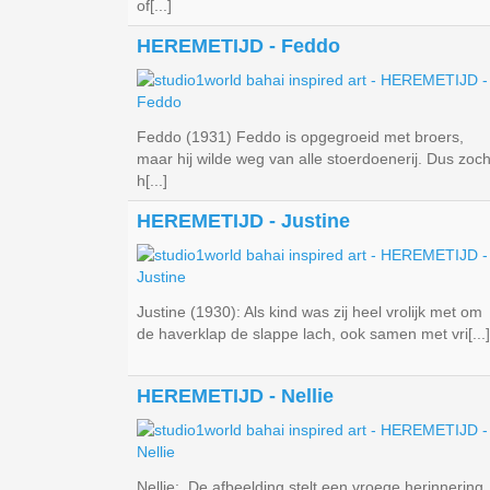
of[...]
HEREMETIJD - Feddo
Feddo (1931) Feddo is opgegroeid met broers,
maar hij wilde weg van alle stoerdoenerij. Dus zoch
h[...]
HEREMETIJD - Justine
Justine (1930): Als kind was zij heel vrolijk met om
de haverklap de slappe lach, ook samen met vri[...]
HEREMETIJD - Nellie
Nellie: De afbeelding stelt een vroege herinnering