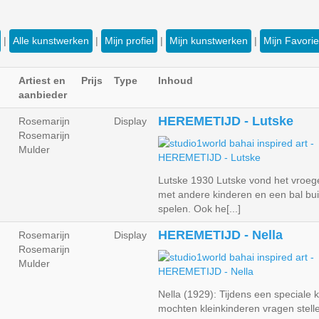
|
Alle kunstwerken
|
Mijn profiel
|
Mijn kunstwerken
|
Mijn Favori
Artiest en
Prijs
Type
Inhoud
aanbieder
HEREMETIJD - Lutske
Rosemarijn
Display
Rosemarijn
Mulder
Lutske 1930 Lutske vond het vroeg
met andere kinderen en een bal bui
spelen. Ook he[...]
HEREMETIJD - Nella
Rosemarijn
Display
Rosemarijn
Mulder
Nella (1929): Tijdens een speciale 
mochten kleinkinderen vragen stell