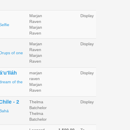
Marjan
Display
Raven
Marjan
Raven
Marjan
Display
Raven
Marjan
Raven
'u'lláh
marjan
Display
raven
Marjan
Raven
hile - 2
Thelma
Display
Batchelor
Thelma
Batchelor
Leonard
1,500.00
Te