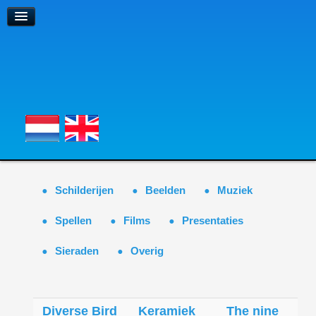
Schilderijen
Beelden
Muziek
Spellen
Films
Presentaties
Sieraden
Overig
Diverse Bird
Keramiek
The nine