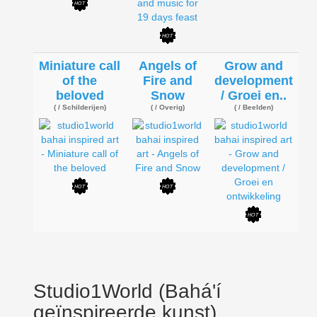
Miniature call
Angels of
Grow and
of the
Fire and
development
beloved
Snow
/ Groei en..
( / Schilderijen)
( / Overig)
( / Beelden)
Studio1World (Bahá'í
geïnspireerde kunst)