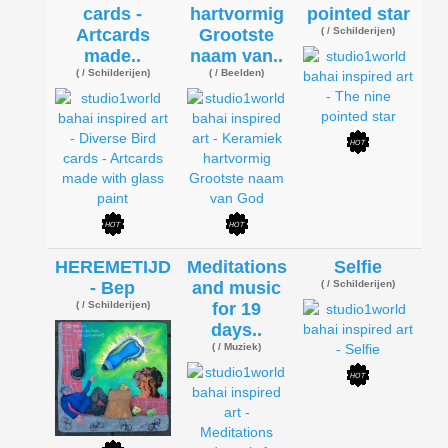
cards -
hartvormig
pointed star
Artcards
Grootste
( / Schilderijen)
made..
naam van..
( / Schilderijen)
( / Beelden)
HEREMETIJD
Meditations
Selfie
- Bep
and music
( / Schilderijen)
( / Schilderijen)
for 19
days..
( / Muziek)