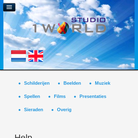
Schilderijen
Beelden
Muziek
Spellen
Films
Presentaties
Sieraden
Overig
Help